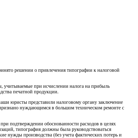
ринято решении о привлечения типографии к налоговой
ы, учитываемые при исчислении налога на прибыль
одства печатной продукции.
 наши юристы представили налоговому органу заключение
 признано нуждающимся в большом техническом ремонте с
о при подтверждении обоснованности расходов в целях
изаций, типография должны была руководствоваться
ие нужды производства (без учета фактических потерь и