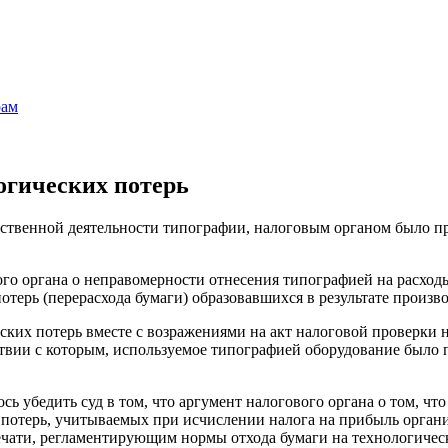
огических потерь
йственной деятельности типографии, налоговым органом было п
го органа о неправомерности отнесения типографией на расход
отерь (перерасхода бумаги) образовавшихся в результате произв
ских потерь вместе с возражениями на акт налоговой проверки
ствии с которым, используемое типографией оборудование было
ь убедить суд в том, что аргумент налогового органа о том, чт
 потерь, учитываемых при исчислении налога на прибыль орган
чати, регламентирующим нормы отхода бумаги на технологическ