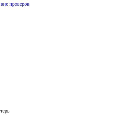
 вне проверок
терь