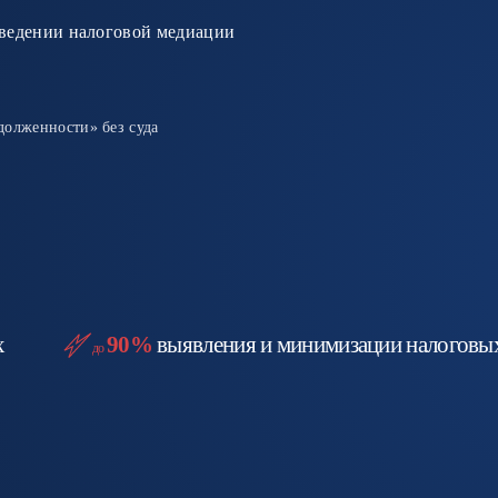
долженности» без суда
х
90%
выявления и минимизации налоговы
до