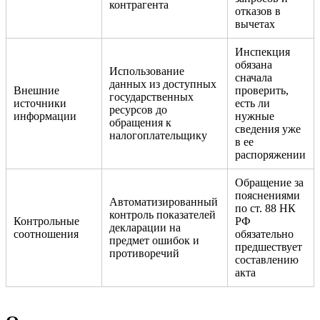
контрагента
отказов в
вычетах
Инспекция
обязана
Использование
сначала
данных из доступных
Внешние
проверить,
государственных
источники
есть ли
ресурсов до
информации
нужные
обращения к
сведения уже
налогоплательщику
в ее
распоряжении
Обращение за
пояснениями
Автоматизированный
по ст. 88 НК
контроль показателей
Контрольные
РФ
декларации на
соотношения
обязательно
предмет ошибок и
предшествует
противоречий
составлению
акта