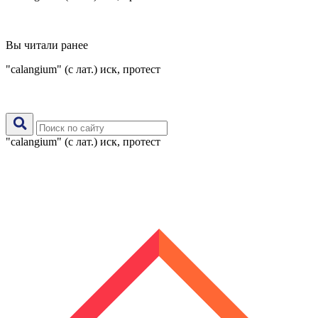
Вы читали ранее
"calangium" (с лат.) иск, протест
"calangium" (с лат.) иск, протест