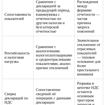
Сравнение с
Расхождения
декларацией за
между
предыдущий период,
формами
Сопоставимость
взаимоувязка с
отчетности —
показателей
отчетностью по
частая
другим налогам и
причина
бухгалтерской
запроса
отчетностью
пояснений
Значительное
отклонение от
Сравнение с
отраслевых
аналогичными
Рентабельность
показателей
налогоплательщиками
и налоговая
— типовое
и среднеотраслевыми
нагрузка
основание для
показателями, анализ
более
причин отклонений
пристального
внимания
Разрывы в
цепочке НДС
Сопоставление
остаются
Сверка
сведений об
основным
деклараций по
операциях с данными
триггером
НДС
декларации
запросов и