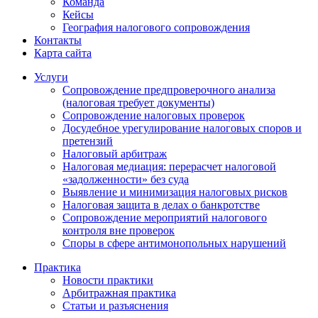
Команда
Кейсы
География налогового сопровождения
Контакты
Карта сайта
Услуги
Сопровождение предпроверочного анализа
(налоговая требует документы)
Сопровождение налоговых проверок
Досудебное урегулирование налоговых споров и
претензий
Налоговый арбитраж
Налоговая медиация: перерасчет налоговой
«задолженности» без суда
Выявление и минимизация налоговых рисков
Налоговая защита в делах о банкротстве
Сопровождение мероприятий налогового
контроля вне проверок
Споры в сфере антимонопольных нарушений
Практика
Новости практики
Арбитражная практика
Статьи и разъяснения