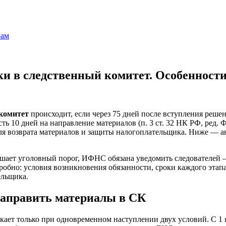
и в следственный комитет. Особенности
комитет
происходит, если через 75 дней после вступления реше
ть 10 дней на направление материалов (п. 3 ст. 32 НК РФ, ред.
ля возврата материалов и защиты налогоплательщика. Ниже — ак
ает уголовный порог, ИФНС обязана уведомить следователей — 
робно: условия возникновения обязанности, сроки каждого этап
ельщика.
направить материалы в СК
ает только при одновременном наступлении двух условий. С 1 ян