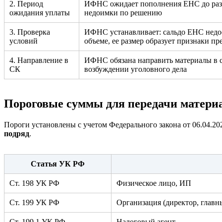
2. Период
ИФНС ожидает пополнения ЕНС до разм
ожидания уплаты
недоимки по решению
3. Проверка
ИФНС устанавливает: сальдо ЕНС недос
условий
объеме, ее размер образует признаки пр
4. Направление в
ИФНС обязана направить материалы в с
СК
возбуждении уголовного дела
Пороговые суммы для передачи материал
Пороги установлены с учетом Федерального закона от 06.04.20
подряд
.
Статья УК РФ
Ст. 198 УК РФ
Физическое лицо, ИП
Ст. 199 УК РФ
Организация (директор, главн
Ст. 199.1 УК РФ
Налоговый агент