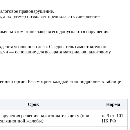
налоговое правонарушение.
, а их размер позволяет предполагать совершение
ому на этом этапе чаще всего допускаются нарушения:
ждения уголовного дела. Следователь самостоятельно
едачи — основание для возврата материалов налоговому
венный орган. Рассмотрим каждый этап подробнее в таблице
Срок
Норма
я вручения решения налогоплательщику (при
п. 9 ст. 101
пелляционной жалобы)
НК РФ