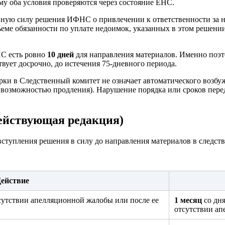
му оба условия проверяются через состояние ЕНС.
онную силу решения ИФНС о привлечении к ответственности за 
еме обязанности по уплате недоимок, указанных в этом решении
С есть ровно
10 дней
для направления материалов. Именно поэт
твует досрочно, до истечения 75-дневного периода.
ки в Следственный комитет не означает автоматического возбу
(с возможностью продления). Нарушение порядка или сроков пер
(действующая редакция)
вступления решения в силу до направления материалов в следст
ействие
утствии апелляционной жалобы или после ее
1 месяц
со дн
отсутствии а