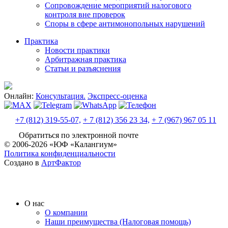
Сопровождение мероприятий налогового
контроля вне проверок
Споры в сфере антимонопольных нарушений
Практика
Новости практики
Арбитражная практика
Статьи и разъяснения
Онлайн:
Консультация.
Экспресс-оценка
+7 (812) 319-55-07,
+ 7 (812) 356 23 34,
+ 7 (967) 967 05 11
Обратиться по электронной почте
© 2006-2026 «ЮФ «Калангиум»
Политика конфиденциальности
Создано в
АртФактор
О нас
О компании
Наши преимущества (Налоговая помощь)