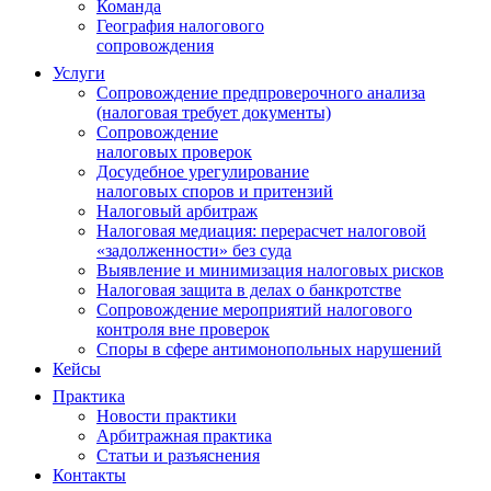
Команда
География налогового
сопровождения
Услуги
Сопровождение предпроверочного анализа
(налоговая требует документы)
Сопровождение
налоговых проверок
Досудебное урегулирование
налоговых споров и притензий
Налоговый арбитраж
Налоговая медиация: перерасчет налоговой
«задолженности» без суда
Выявление и минимизация налоговых рисков
Налоговая защита в делах о банкротстве
Сопровождение мероприятий налогового
контроля вне проверок
Споры в сфере антимонопольных нарушений
Кейсы
Практика
Новости практики
Арбитражная практика
Статьи и разъяснения
Контакты