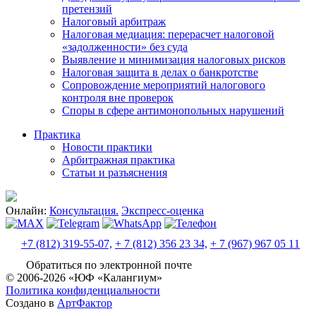
претензий
Налоговый арбитраж
Налоговая медиация: перерасчет налоговой
«задолженности» без суда
Выявление и минимизация налоговых рисков
Налоговая защита в делах о банкротстве
Сопровождение мероприятий налогового
контроля вне проверок
Споры в сфере антимонопольных нарушений
Практика
Новости практики
Арбитражная практика
Статьи и разъяснения
Онлайн:
Консультация.
Экспресс-оценка
+7 (812) 319-55-07,
+ 7 (812) 356 23 34,
+ 7 (967) 967 05 11
Обратиться по электронной почте
© 2006-2026 «ЮФ «Калангиум»
Политика конфиденциальности
Создано в
АртФактор