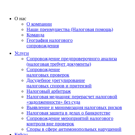
О нас
О компании
Наши преимущества (Налоговая помощь)
Команда
География налогового
сопровождения
Услуги
Сопровождение предпроверочного анализа
(налоговая требует документы)
Сопровождение
налоговых проверок
Досудебное урегулирование
налоговых споров и притензий
Налоговый арбитраж
Налоговая медиация: перерасчет налоговой
«задолженности» без суда
Выявление и минимизация налоговых рисков
Налоговая защита в делах о банкротстве
Сопровождение мероприятий налогового
контроля вне проверок
Споры в сфере антимонопольных нарушений
Кейсы