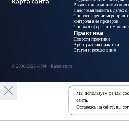
Карта сайта
Выявление и минимизация 
Налоговая защита в делах о
Сопровождение мероприяти
контроля вне проверок
Споры в сфере антимонопо
Практика
Новости практики
Арбитражная практика
Статьи и разъяснения
© 2006-2026 «ЮФ «Калангиум»
Мы используем файлы cook
сайта.
У вас появились вопросы?
Оставаясь на сайте, вы со
Свяжитесь с нами удобным способом и мы ответим на все ва
Ваше имя *