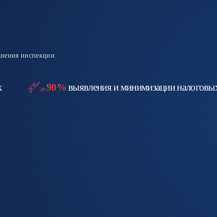
ешения инспекции
х
90%
выявления и минимизации налоговы
до