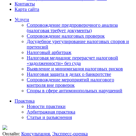
Контакты
Карта сайта
Услуги
Сопровождение предпроверочного анализа
(налоговая требует документы)
Сопровождение налоговых проверок
Досудебное урегулирование налоговых споров и
претензий
Налоговый арбитраж
Налоговая медиация: перерасчет налоговой
«задолженности» без суда
Выявление и минимизация налоговых рисков
Налоговая защита в делах о банкротстве
Сопровождение мероприятий налогового
контроля вне проверок
Споры в сфере антимонопольных нарушений
Практика
Новости практики
Арбитражная практика
Статьи и разъяснения
Онлайн:
Консультация.
Экспресс-оценка