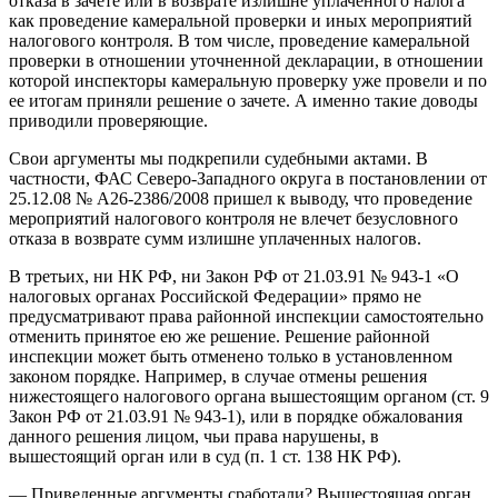
отказа в зачете или в возврате излишне уплаченного налога
как проведение камеральной проверки и иных мероприятий
налогового контроля. В том числе, проведение камеральной
проверки в отношении уточненной декларации, в отношении
которой инспекторы камеральную проверку уже провели и по
ее итогам приняли решение о зачете. А именно такие доводы
приводили проверяющие.
Свои аргументы мы подкрепили судебными актами. В
частности, ФАС Северо-Западного округа в постановлении от
25.12.08 № А26-2386/2008 пришел к выводу, что проведение
мероприятий налогового контроля не влечет безусловного
отказа в возврате сумм излишне уплаченных налогов.
В третьих, ни НК РФ, ни Закон РФ от 21.03.91 № 943-1 «О
налоговых органах Российской Федерации» прямо не
предусматривают права районной инспекции самостоятельно
отменить принятое ею же решение. Решение районной
инспекции может быть отменено только в установленном
законом порядке. Например, в случае отмены решения
нижестоящего налогового органа вышестоящим органом (ст. 9
Закон РФ от 21.03.91 № 943-1), или в порядке обжалования
данного решения лицом, чьи права нарушены, в
вышестоящий орган или в суд (п. 1 ст. 138 НК РФ).
— Приведенные аргументы сработали? Вышестоящая орган