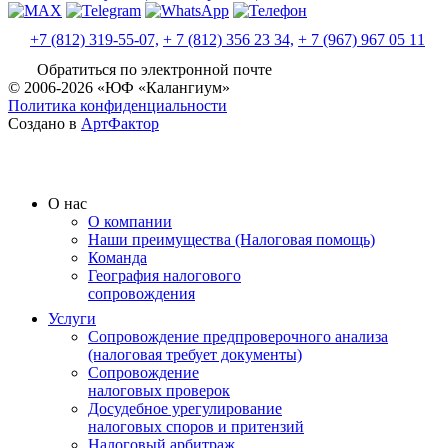
+7 (812) 319-55-07,
+ 7 (812) 356 23 34,
+ 7 (967) 967 05 11
Обратиться по электронной почте
© 2006-2026 «ЮФ «Калангиум»
Политика конфиденциальности
Создано в
АртФактор
О нас
О компании
Наши преимущества (Налоговая помощь)
Команда
География налогового
сопровождения
Услуги
Сопровождение предпроверочного анализа
(налоговая требует документы)
Сопровождение
налоговых проверок
Досудебное урегулирование
налоговых споров и притензий
Налоговый арбитраж