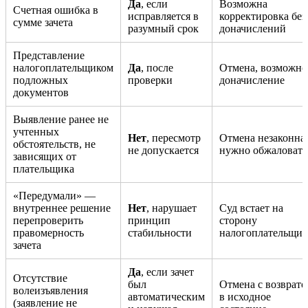
Да
, если
Возможна
Счетная ошибка в
исправляется в
корректировка без
сумме зачета
разумный срок
доначислений
Представление
налогоплательщиком
Да
, после
Отмена, возможно
подложных
проверки
доначисление
документов
Выявление ранее не
учтенных
Нет
, пересмотр
Отмена незаконна,
обстоятельств, не
не допускается
нужно обжаловать
зависящих от
плательщика
«Передумали» —
внутреннее решение
Нет
, нарушает
Суд встает на
перепроверить
принцип
сторону
правомерность
стабильности
налогоплательщик
зачета
Да
, если зачет
Отсутствие
был
Отмена с возврат
волеизъявления
автоматическим
в исходное
(заявление не