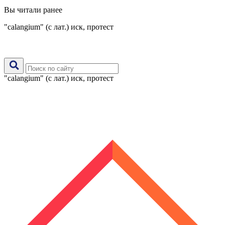
Вы читали ранее
"calangium" (с лат.) иск, протест
"calangium" (с лат.) иск, протест