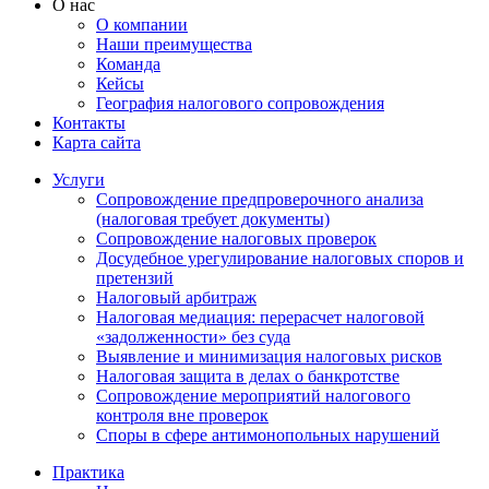
О нас
О компании
Наши преимущества
Команда
Кейсы
География налогового сопровождения
Контакты
Карта сайта
Услуги
Сопровождение предпроверочного анализа
(налоговая требует документы)
Сопровождение налоговых проверок
Досудебное урегулирование налоговых споров и
претензий
Налоговый арбитраж
Налоговая медиация: перерасчет налоговой
«задолженности» без суда
Выявление и минимизация налоговых рисков
Налоговая защита в делах о банкротстве
Сопровождение мероприятий налогового
контроля вне проверок
Споры в сфере антимонопольных нарушений
Практика