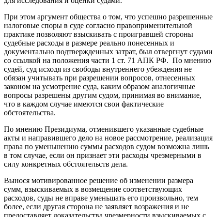
для исследования и оценки судами.
При этом аргумент общества о том, что успешно разрешенные
налоговые споры в суде согласно правоприменительной
практике позволяют взыскивать с проигравшей стороны
судебные расходы в размере реально понесенных и
документально подтвержденных затрат, был отвергнут судами
со ссылкой на положения части 1 ст. 71 АПК РФ. По мнению
судей, суд исходя из свободы внутреннего убеждения не
обязан учитывать при разрешении вопросов, отнесенных
законом на усмотрение суда, каким образом аналогичные
вопросы разрешены другим судом, принимая во внимание,
что в каждом случае имеются свои фактические
обстоятельства.
По мнению Президиума, отменившего указанные судебные
акты и направившего дело на новое рассмотрение, реализация
права по уменьшению суммы расходов судом возможна лишь
в том случае, если он признает эти расходы чрезмерными в
силу конкретных обстоятельств дела.
Вынося мотивированное решение об изменении размера
сумм, взыскиваемых в возмещение соответствующих
расходов, суды не вправе уменьшать его произвольно, тем
более, если другая сторона не заявляет возражения и не
предоставляет доказательства чрезмерности взыскиваемых с