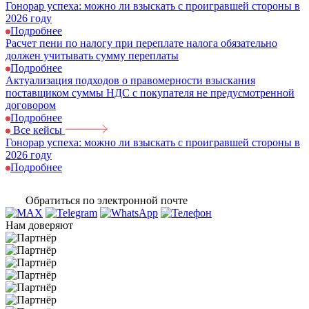
Гонорар успеха: можно ли взыскать с проигравшей стороны в
2026 году
Подробнее
Расчет пени по налогу при переплате налога обязательно
должен учитывать сумму переплаты
Подробнее
Актуализация подходов о правомерности взыскания
поставщиком суммы НДС с покупателя не предусмотренной
договором
Подробнее
Все кейсы
Гонорар успеха: можно ли взыскать с проигравшей стороны в
Р
2026 году
д
Подробнее
Обратиться по электронной почте
Нам доверяют